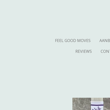
Ga
direct
naar
de
hoofdinhoud
FEEL GOOD MOVES
AAN
REVIEWS
CON