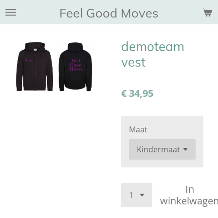
Feel Good Moves
Ga
direct
naar
demoteam
de
hoofdinhoud
vest
€ 34,95
Maat
In
winkelwage